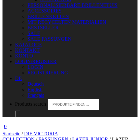
PERSONALISIERBARE BRILLENETUIS
ACCESSOIRES
BRILLENKETTEN
MIT RECYCELTEN MATERIALIEN
BESTSELLER
SALE
SALE FASSUNGEN
KATALOGE
KONTAKT
KONTO
LOGIN/REGISTER
LOGIN
REGISTRIERUNG
DE
Deutsch
English
Français
Products search
0
Startseite
/
DIE VICTORIA
COLLECTION
/
FASSUNGEN
/
LAZER JUNIOR
/ LAZER