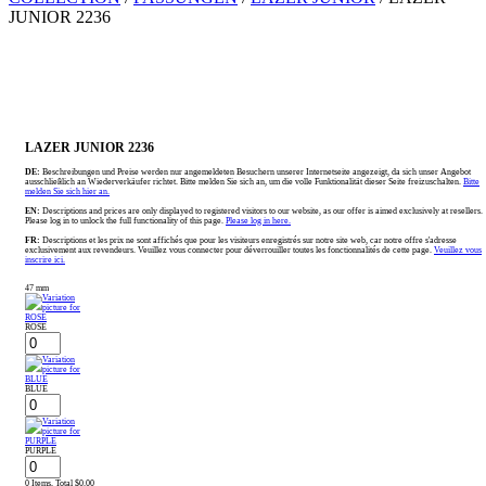
JUNIOR 2236
LAZER JUNIOR 2236
DE:
Beschreibungen und Preise werden nur angemeldeten Besuchern unserer Internetseite angezeigt, da sich unser Angebot
ausschließlich an Wiederverkäufer richtet. Bitte melden Sie sich an, um die volle Funktionalität dieser Seite freizuschalten.
Bitte
melden Sie sich hier an.
EN:
Descriptions and prices are only displayed to registered visitors to our website, as our offer is aimed exclusively at resellers.
Please log in to unlock the full functionality of this page.
Please log in here.
FR:
Descriptions et les prix ne sont affichés que pour les visiteurs enregistrés sur notre site web, car notre offre s'adresse
exclusivement aux revendeurs. Veuillez vous connecter pour déverrouiller toutes les fonctionnalités de cette page.
Veuillez vous
inscrire ici.
47 mm
ROSE
BLUE
PURPLE
0 Items, Total $0.00