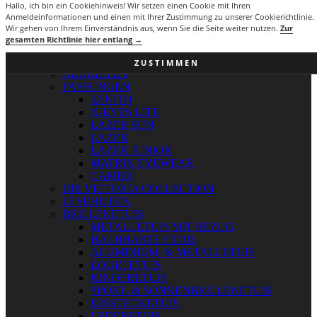
Hallo, ich bin ein Cookiehinweis! Wir setzen einen Cookie mit Ihren
Anmeldeinformationen und einen mit Ihrer Zustimmung zu unserer Cookierichtlinie.
Navigation umschalten
Wir gehen von Ihrem Einverständnis aus, wenn Sie die Seite weiter nutzen.
Zur
gesamten Richtlinie hier entlang →
PRODUKTE
SOMMER 2026
ZUSTIMMEN
NEUHEITEN
FASSUNGEN
ZENITH
X-EYES LITE
LAZER SUN
LAZER
LAZER JUNIOR
MATRIX EYEWEAR
CAMEO
DIE VICTORIA COLLECTION
LESEHILFEN
BRILLENETUIS
METALLETUIS MIT BEZUG
HALBHARTE ETUIS
ALUMINIUM- & METALLETUIS
LOGIC ETUIS
KINDERETUIS
SPORT- & SONNENBRILLENETUIS
EINSTECKETUIS
LEDERETUIS